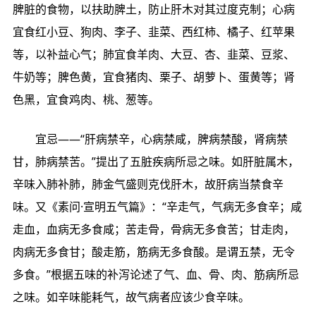
脾脏的食物，以扶助脾土，防止肝木对其过度克制；心病
宜食红小豆、狗肉、李子、韭菜、西红柿、橘子、红苹果
等，以补益心气；肺宜食羊肉、大豆、杏、韭菜、豆浆、
牛奶等；脾色黄，宜食猪肉、栗子、胡萝卜、蛋黄等；肾
色黑，宜食鸡肉、桃、葱等。
宜忌——“肝病禁辛，心病禁咸，脾病禁酸，肾病禁
甘，肺病禁苦。”提出了五脏疾病所忌之味。如肝脏属木，
辛味入肺补肺，肺金气盛则克伐肝木，故肝病当禁食辛
味。又《素问·宣明五气篇》：“辛走气，气病无多食辛；咸
走血，血病无多食咸；苦走骨，骨病无多食苦；甘走肉，
肉病无多食甘；酸走筋，筋病无多食酸。是谓五禁，无令
多食。”根据五味的补泻论述了气、血、骨、肉、筋病所忌
之味。如辛味能耗气，故气病者应该少食辛味。