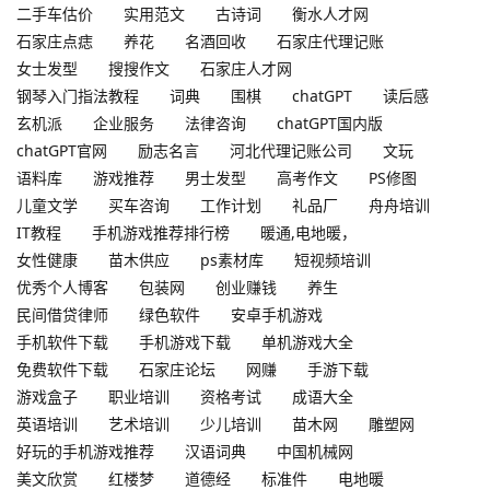
二手车估价
实用范文
古诗词
衡水人才网
石家庄点痣
养花
名酒回收
石家庄代理记账
女士发型
搜搜作文
石家庄人才网
钢琴入门指法教程
词典
围棋
chatGPT
读后感
玄机派
企业服务
法律咨询
chatGPT国内版
chatGPT官网
励志名言
河北代理记账公司
文玩
语料库
游戏推荐
男士发型
高考作文
PS修图
儿童文学
买车咨询
工作计划
礼品厂
舟舟培训
IT教程
手机游戏推荐排行榜
暖通,电地暖，
女性健康
苗木供应
ps素材库
短视频培训
优秀个人博客
包装网
创业赚钱
养生
民间借贷律师
绿色软件
安卓手机游戏
手机软件下载
手机游戏下载
单机游戏大全
免费软件下载
石家庄论坛
网赚
手游下载
游戏盒子
职业培训
资格考试
成语大全
英语培训
艺术培训
少儿培训
苗木网
雕塑网
好玩的手机游戏推荐
汉语词典
中国机械网
美文欣赏
红楼梦
道德经
标准件
电地暖