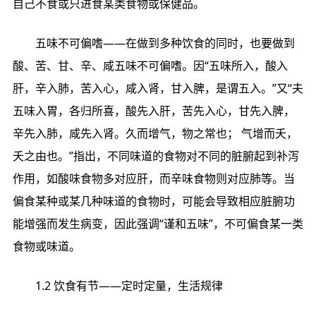
自己不食或只进食某类食物或保健品。
五味不可偏嗜——在做到多种饮食的同时，也要做到
酸、苦、甘、辛、咸五味不可偏嗜。因“五味所入，酸入
肝，辛入肺，苦入心，咸入肾，甘入脾，是谓五入。”又“夫
五味入胃，各归所喜，酸先入肝，苦先入心，甘先入脾，
辛先入肺，咸先入肾。久而增气，物之常也； 气增而夭，
夭之由也。”指出，不同味道的食物对不同的脏腑起到补泻
作用，如酸味食物多对应肝，而辛味食物则对应肺等。当
偏食某种或某几种味道的食物时，可能会导致相应脏腑功
能增强而发生病变，因此强调“谨和五味”，不可偏食某一类
食物或味道。
1.2 饮食有节——定时定量，生活规律