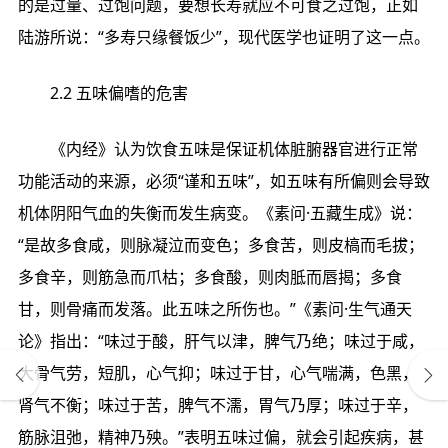
的是过量、过饱问题，要想长寿就应不可食之过饱，正如
陆游所说：“多寿只缘餐饭少”，现代医学也证明了这一点。
2.2 五味偏嗜的危害
《内经》认为饮食五味是保证机体脏腑器官进行正常
功能活动的来源，必须“谨和五味”，如五味有所偏则会导致
机体阴阳气血的失衡而发生病变。《素问·五藏生成》说：
“是故多食咸，则脉凝泣而变色；多食苦，则皮槁而毛拔；
多食辛，则筋急而爪枯；多食酸，则肉胝而唇揭；多食
甘，则骨痛而发落。此五味之所伤也。”《素问·生气通天
论》指出：“味过于酸，肝气以津，脾气乃绝；味过于咸，
大骨气劳，短肌，心气抑；味过于甘，心气喘满，色黑，
肾气不衡；味过于苦，脾气不濡，胃气乃厚；味过于辛，
筋脉沮弛，精神乃殃。”表明五味过偏，就会引起疾病，甚