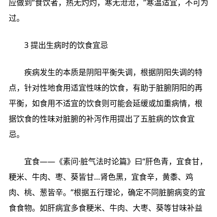
应做到“食饮者，热无灼灼，寒无沧沧，”寒温适宜，不可为
过。
3 提出生病时的饮食宜忌
疾病发生的本质是阴阳平衡失调，根据阴阳失调的特
点，针对性地食用适宜性味的饮食，有助于脏腑阴阳的再
平衡，如食用不适宜的饮食则可能会延缓或加重病情，根
据饮食的性味对脏腑的补泻作用提出了五脏病的饮食宜
忌。
宜食——《素问·脏气法时论篇》曰“肝色青，宜食甘，
粳米、牛肉、枣、葵皆甘…肾色黑，宜食辛，黄黍、鸡
肉、桃、葱皆辛。”根据五行理论，确定不同脏腑病变的宜
食食物。如肝病宜多食粳米、牛肉、大枣、葵等甘味补益