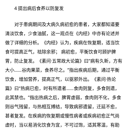
4 提出病后食养以防复发
对于患病期间及大病久病初愈的患者，大家都知道要
清淡饮食，少食油腻，这一观点在《内经》中亦有论述并
做了详细的分析。《内经》认为，疾病在恢复期，适当饮
食可提高正气，祛除余邪； 病初愈，平衡饮食可顾护脾
胃，防止复发。《素问·五常政大论篇》曰“病有久新，方有
大小……谷肉果菜，食养尽之。”指出疾病后期，通过平衡
饮食，增加营养，提高正气，以驱邪外出。《素问·热论
篇》曰“热病已愈，时有所遗者……食肉则复，多食则遗，
此其禁也。”指出热病之后，脾胃虚弱，食肉则不化，多食
则谷气残留，与热相互搏结，导致病邪遗留，迁延不愈，
甚者复发。在疾病的恢复期或慢性病者或疾病初愈正气尚
虚时，当以易消化饮食为宜，不可过饱，适其寒温，有助