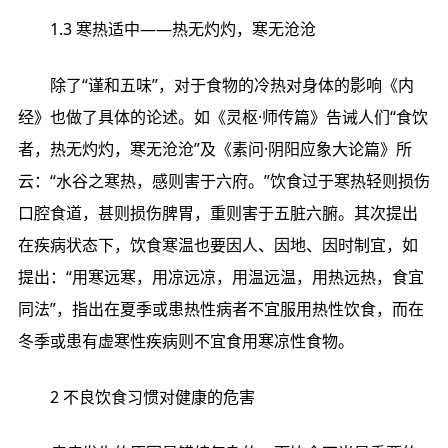
1.3 寒热适中——热无灼灼，寒无沧沧
除了“谨和五味”，对于食物的冷热对身体的影响《内
经》也做了具体的论述。如《灵枢·师传篇》告诫人们“食饮
者，热无灼灼，寒无沧沧”及《素问·阴阳应象大论篇》所
云：“水谷之寒热，感则害于六府。”饮食过于寒热轻则损伤
口腔食道，甚则损伤脾胃，重则害于五脏六腑。其次提出
在疾病状态下，饮食寒温也要因人、因地、因时制宜，如
提出：“用寒远寒，用凉远凉，用温远温，用热远热，食宜
同法”，指出在夏季或患热性病者不宜服用热性饮食，而在
冬季或患有虚寒性疾病则不宜食用寒凉性食物。
2 不良饮食习惯对健康的危害