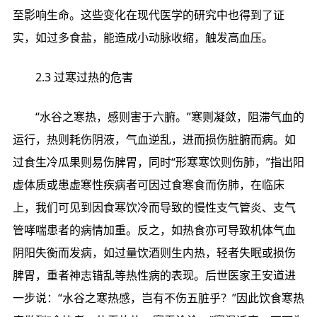
至影响生命。这些变化在现代医学的研究中也得到了证
实，如过多食盐，能造成小动脉收缩，触发高血压。
2.3 过寒过热的危害
“水谷之寒热，感则害于六腑。”寒则凝敛，阻滞气血的
运行，热则耗伤阴液，气血逆乱，进而损伤脏腑而病。如
过食生冷瓜果则易伤脾胃，同时“形寒寒饮则伤肺，”指出阳
虚体质或患虚寒性疾病者可因过食寒食而伤肺，在临床
上，我们可见到因食寒饮冷而导致的慢性支气管炎、支气
管哮喘患者的病情加重。反之，如热食亦可导致机体气血
阴阳失衡而发病，如过量饮酒则生内热，轻者失眠或损伤
脾胃，重者神志错乱等热性病的表现。后世医家王安道进
一步说：“水谷之寒热感，岂有不伤五脏乎？”因此饮食寒热