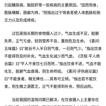
引起糖尿病、脂肪肝等一些疾病的主要原因。“因而饱食，
筋脉横解，肠癖为痔，”则指出过于饱食易使人体筋脉松驰
乏力以及形成痔疮。
过饥是指长期的食物摄入过少，气血生成不足，脏腑
失养，正气亏虚，轻则营养不良，重则危及生命。《素问·
五味篇》曰“故谷不入半日则气衰，一日则气少。”指出饮食
不能得到及时补充，气血生化减少而气虚。《灵枢·平人绝
谷篇》曰“平人不食饮七日而死…”指出饮食不进，气血不能
化生，脏腑气血衰竭，则生命终结。《素问·评热病论篇》
曰“不能食者，精无俾也……其寿可立倾。”指出若不能饮
食，则生精之源匮乏，正气不能得到补充，预后凶险。
当前我国的温饱问题已解决，在饮食摄入上主要存在