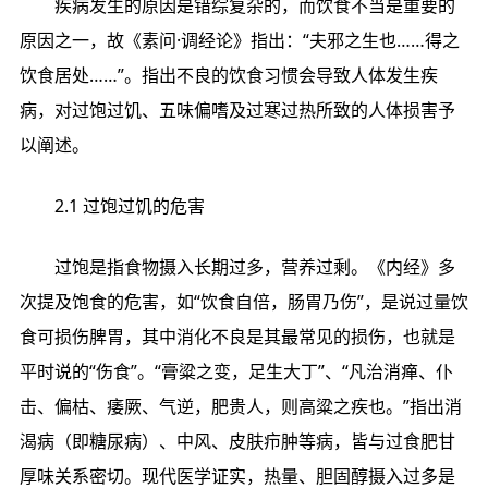
疾病发生的原因是错综复杂的，而饮食不当是重要的
原因之一，故《素问·调经论》指出：“夫邪之生也……得之
饮食居处……”。指出不良的饮食习惯会导致人体发生疾
病，对过饱过饥、五味偏嗜及过寒过热所致的人体损害予
以阐述。
2.1 过饱过饥的危害
过饱是指食物摄入长期过多，营养过剩。《内经》多
次提及饱食的危害，如“饮食自倍，肠胃乃伤”，是说过量饮
食可损伤脾胃，其中消化不良是其最常见的损伤，也就是
平时说的“伤食”。“膏粱之变，足生大丁”、“凡治消瘅、仆
击、偏枯、痿厥、气逆，肥贵人，则高粱之疾也。”指出消
渴病（即糖尿病）、中风、皮肤疖肿等病，皆与过食肥甘
厚味关系密切。现代医学证实，热量、胆固醇摄入过多是