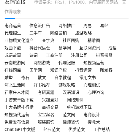
友情链接
申请要求：PR≥1，IP≥1000，内容属同类网站，无
作弊现象
电商运营
信息流广告
网络推广
周易
易经
代理招生
二手车
网络营销
旅游攻略
非物质文化遗产
查字典
社区团购
精雕图
戏曲下载
抖音代运营
易学网
互联网资讯
成语
成语故事
诗词
工商注册
注册公司
抖音带货
云南旅游网
网络游戏
代理记账
短视频运营
在线题库
国学网
知识产权
抖音运营
雕龙客
雕塑
奇石
散文
自学教程
常用文书
河北生活网
好书推荐
游戏攻略
心理测试
石家庄人才网
考研真题
汉语知识
心理咨询
手游安卓版下载
兴趣爱好
网络知识
十大品牌排行榜
商标交易
单机游戏下载
短视频代运营
宝宝起名
范文网
电商设计
免费发布信息
服装服饰
律师咨询
搜救犬
Chat GPT中文版
经典范文
优质范文
工作总结