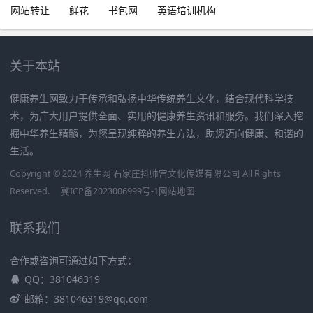
网站转让
鲜花
书包网
英语培训机构
关于本站
健康养生网致力于传承和弘扬中华传统养生文化，结合现代科学技
术，为广大用户提供全面、实用的健康养生资讯和服务。我们深入挖
掘中华养生精髓，为您呈现纯粹的养生方法，助您迈向健康、和谐的
生活。
Copyright © 2024 养生网 石家庄抖帅宫文化传媒有限公司 All Rights
Reserved.
冀ICP备2023006999号-1
网站地图
联系我们
合作或咨询可通过如下方式：
QQ：381046319
邮箱：381046319@qq.com