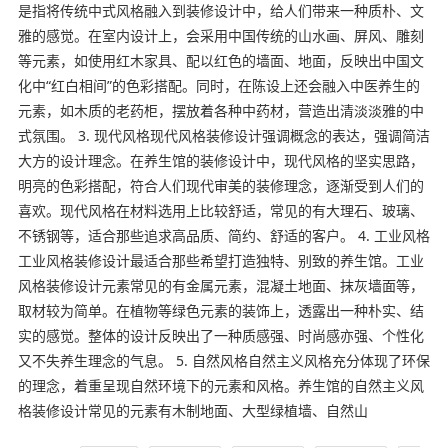
是指将传统中式风格融入到装修设计中，给人们带来一种质朴、文
雅的感觉。在室内设计上，会采用中国传统的山水画、屏风、雕刻
等元素，如使用红木家具、配以红色的墙面、地面，反映出中国文
化中“红白相间”的色彩搭配。同时，在陈设上还会融入中医养生的
元素，如木质的老药柜，摆放着各种中药材，营造出清淡淡雅的中
式氛围。 3. 现代风格现代风格装修设计强调概念的表达，强调简洁
大方的设计理念。在养生馆的装修设计中，现代风格的坚实思路，
明亮的色彩搭配，符合人们现代审美的装修理念，逐渐受到人们的
喜欢。现代风格在材料选用上比较舒适，常见的有大理石、玻璃、
不锈钢等，适合那些追求高品质、简约、舒适的客户。 4. 工业风格
工业风格装修设计最适合那些希望打造独特、别致的养生馆。工业
风格装修设计元素常见的有金属元素，混凝土地面、抹灰墙面等，
取材较为简单。在植物等绿色元素的装饰上，透露出一种朴实、结
实的感觉。整体的设计反映出了一种质感强、时尚感亦强、个性化
又不失养生理念的气息。 5. 自然风格自然主义风格充分体现了环保
的理念，着重呈现自然环境下的元素和风格。养生馆的自然主义风
格装修设计常见的元素有木制地面、大型绿植墙、自然山