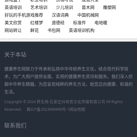
英语培训
艺术培训
少儿培训
苗木网
雕塑网
好玩的手机游戏推荐
汉语词典
中国机械网
美文欣赏
红楼梦
道德经
标准件
电地暖
网站转让
鲜花
书包网
英语培训机构
关于本站
健康养生网致力于传承和弘扬中华传统养生文化，结合现代科学技
术，为广大用户提供全面、实用的健康养生资讯和服务。我们深入挖
掘中华养生精髓，为您呈现纯粹的养生方法，助您迈向健康、和谐的
生活。
Copyright © 2024 养生网 石家庄抖帅宫文化传媒有限公司 All Rights
Reserved.
冀ICP备2023006999号-1
网站地图
联系我们