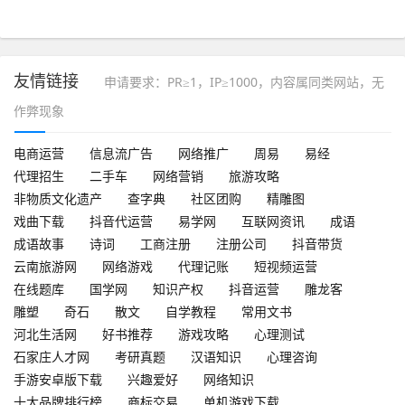
友情链接
申请要求：PR≥1，IP≥1000，内容属同类网站，无
作弊现象
电商运营
信息流广告
网络推广
周易
易经
代理招生
二手车
网络营销
旅游攻略
非物质文化遗产
查字典
社区团购
精雕图
戏曲下载
抖音代运营
易学网
互联网资讯
成语
成语故事
诗词
工商注册
注册公司
抖音带货
云南旅游网
网络游戏
代理记账
短视频运营
在线题库
国学网
知识产权
抖音运营
雕龙客
雕塑
奇石
散文
自学教程
常用文书
河北生活网
好书推荐
游戏攻略
心理测试
石家庄人才网
考研真题
汉语知识
心理咨询
手游安卓版下载
兴趣爱好
网络知识
十大品牌排行榜
商标交易
单机游戏下载