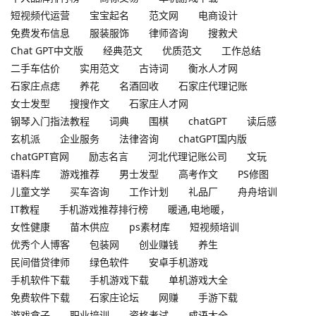
短视频代运营
宝宝起名
范文网
电商设计
免费发布信息
服装服饰
律师咨询
搜救犬
Chat GPT中文版
经典范文
优质范文
工作总结
二手车估价
实用范文
古诗词
衡水人才网
石家庄点痣
养花
名酒回收
石家庄代理记账
女士发型
搜搜作文
石家庄人才网
钢琴入门指法教程
词典
围棋
chatGPT
读后感
玄机派
企业服务
法律咨询
chatGPT国内版
chatGPT官网
励志名言
河北代理记账公司
文玩
语料库
游戏推荐
男士发型
高考作文
PS修图
儿童文学
买车咨询
工作计划
礼品厂
舟舟培训
IT教程
手机游戏推荐排行榜
暖通,电地暖，
女性健康
苗木供应
ps素材库
短视频培训
优秀个人博客
包装网
创业赚钱
养生
民间借贷律师
绿色软件
安卓手机游戏
手机软件下载
手机游戏下载
单机游戏大全
免费软件下载
石家庄论坛
网赚
手游下载
游戏盒子
职业培训
资格考试
成语大全