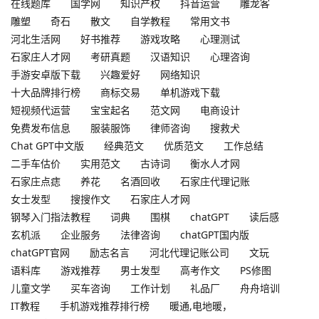
在线题库
国学网
知识产权
抖音运营
雕龙客
雕塑
奇石
散文
自学教程
常用文书
河北生活网
好书推荐
游戏攻略
心理测试
石家庄人才网
考研真题
汉语知识
心理咨询
手游安卓版下载
兴趣爱好
网络知识
十大品牌排行榜
商标交易
单机游戏下载
短视频代运营
宝宝起名
范文网
电商设计
免费发布信息
服装服饰
律师咨询
搜救犬
Chat GPT中文版
经典范文
优质范文
工作总结
二手车估价
实用范文
古诗词
衡水人才网
石家庄点痣
养花
名酒回收
石家庄代理记账
女士发型
搜搜作文
石家庄人才网
钢琴入门指法教程
词典
围棋
chatGPT
读后感
玄机派
企业服务
法律咨询
chatGPT国内版
chatGPT官网
励志名言
河北代理记账公司
文玩
语料库
游戏推荐
男士发型
高考作文
PS修图
儿童文学
买车咨询
工作计划
礼品厂
舟舟培训
IT教程
手机游戏推荐排行榜
暖通,电地暖，