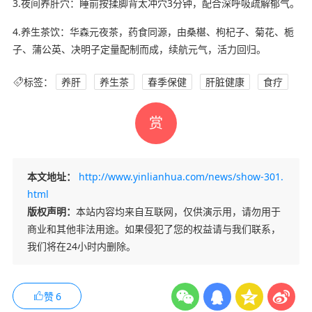
3.夜间养肝穴：睡前按揉脚背太冲穴3分钟，配合深呼吸疏解郁气。
4.养生茶饮：华森元夜茶，药食同源，由桑椹、枸杞子、菊花、栀
子、蒲公英、决明子定量配制而成，续航元气，活力回归。
标签：
养肝
养生茶
春季保健
肝脏健康
食疗
赏
本文地址：
http://www.yinlianhua.com/news/show-301.
html
版权声明：
本站内容均来自互联网，仅供演示用，请勿用于
商业和其他非法用途。如果侵犯了您的权益请与我们联系，
我们将在24小时内删除。
赞
6