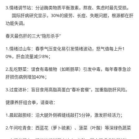
3.情绪调节站：分泌酶类物质平衡激素，熬夜、焦虑时最先受损。
国际肝病研究显示，30%的疲劳、长痘、失眠问题，根源都在肝
功能失调。
春天最伤肝的三大“隐形杀手”
1.情绪过山车：春季气压变化易引发情绪波动，怒气值每上升1
0%，肝血流量减少8%；
2.乱吃野菜：误食有毒植物（如断肠草）引发中毒，每年春季急诊
肝损伤病例增加40%；
3.过度进补：盲目食用高脂高蛋白“春补套餐”，加重脂肪肝风险。
健康养肝组合拳，请查收：
1.晨起敲胆经：沿大腿外侧裤缝线敲打5分钟，激发肝经活力；
2.午间吃青食：西蓝花（萝卜硫素）、菠菜（叶酸）等深绿色蔬菜