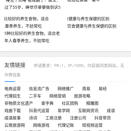
过了55岁，睡觉尽量要做到这5
点
饮食健康与养生保健的区别
5种比较好的养生食物，适合老
年人春季养生，不妨常吃
友情链接
申请要求：PR≥1，IP≥1000，内容属同类网站，无
作弊现象
电商运营
信息流广告
网络推广
周易
易经
代理招生
二手车
网络营销
旅游攻略
非物质文化遗产
查字典
社区团购
精雕图
戏曲下载
抖音代运营
易学网
互联网资讯
成语
成语故事
诗词
工商注册
注册公司
抖音带货
云南旅游网
网络游戏
代理记账
短视频运营