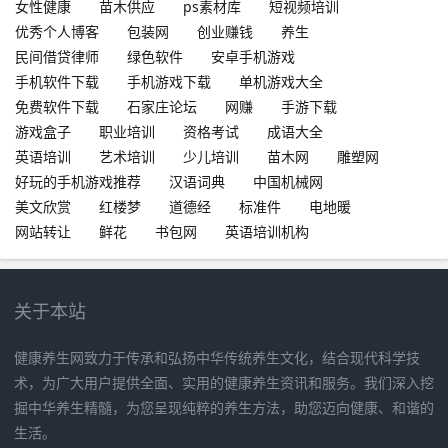
女性健康
苗木供应
ps素材库
短视频培训
优秀个人博客
包装网
创业赚钱
养生
民间借贷律师
绿色软件
安卓手机游戏
手机软件下载
手机游戏下载
单机游戏大全
免费软件下载
石家庄论坛
网赚
手游下载
游戏盒子
职业培训
资格考试
成语大全
英语培训
艺术培训
少儿培训
苗木网
雕塑网
好玩的手机游戏推荐
汉语词典
中国机械网
美文欣赏
红楼梦
道德经
标准件
电地暖
网站转让
鲜花
书包网
英语培训机构
关于本站
健康养生网致力于传承和弘扬中华传统养生文化，结合现代科学技
术，为广大用户提供全面、实用的健康养生资讯和服务。我们深入挖
掘中华养生精髓，为您呈现纯粹的养生方法，助您迈向健康、和谐的
生活。