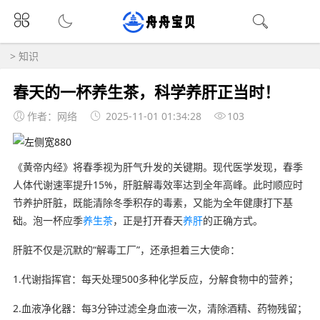
>
知识
春天的一杯养生茶，科学养肝正当时！
作者：网络
2025-11-01 01:34:28
103
《黄帝内经》将春季视为肝气升发的关键期。现代医学发现，春季
人体代谢速率提升15%，肝脏解毒效率达到全年高峰。此时顺应时
节养护肝脏，既能清除冬季积存的毒素，又能为全年健康打下基
础。泡一杯应季
养生茶
，正是打开春天
养肝
的正确方式。
肝脏不仅是沉默的“解毒工厂”，还承担着三大使命：
1.代谢指挥官：每天处理500多种化学反应，分解食物中的营养；
2.血液净化器：每3分钟过滤全身血液一次，清除酒精、药物残留；