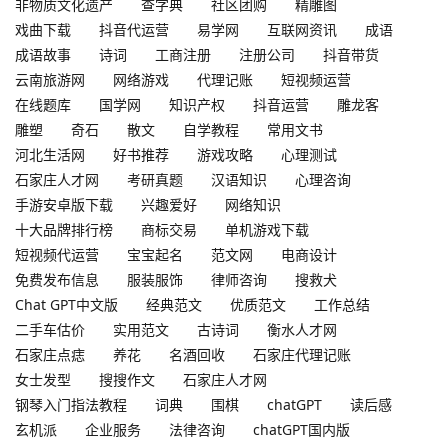
非物质文化遗产
查字典
社区团购
精雕图
戏曲下载
抖音代运营
易学网
互联网资讯
成语
成语故事
诗词
工商注册
注册公司
抖音带货
云南旅游网
网络游戏
代理记账
短视频运营
在线题库
国学网
知识产权
抖音运营
雕龙客
雕塑
奇石
散文
自学教程
常用文书
河北生活网
好书推荐
游戏攻略
心理测试
石家庄人才网
考研真题
汉语知识
心理咨询
手游安卓版下载
兴趣爱好
网络知识
十大品牌排行榜
商标交易
单机游戏下载
短视频代运营
宝宝起名
范文网
电商设计
免费发布信息
服装服饰
律师咨询
搜救犬
Chat GPT中文版
经典范文
优质范文
工作总结
二手车估价
实用范文
古诗词
衡水人才网
石家庄点痣
养花
名酒回收
石家庄代理记账
女士发型
搜搜作文
石家庄人才网
钢琴入门指法教程
词典
围棋
chatGPT
读后感
玄机派
企业服务
法律咨询
chatGPT国内版