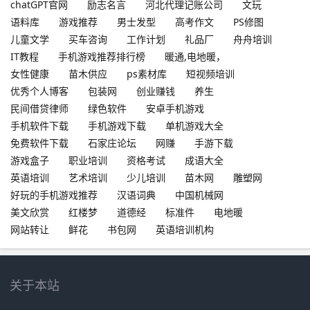
chatGPT官网
励志名言
河北代理记账公司
文玩
语料库
游戏推荐
男士发型
高考作文
PS修图
儿童文学
买车咨询
工作计划
礼品厂
舟舟培训
IT教程
手机游戏推荐排行榜
暖通,电地暖，
女性健康
苗木供应
ps素材库
短视频培训
优秀个人博客
包装网
创业赚钱
养生
民间借贷律师
绿色软件
安卓手机游戏
手机软件下载
手机游戏下载
单机游戏大全
免费软件下载
石家庄论坛
网赚
手游下载
游戏盒子
职业培训
资格考试
成语大全
英语培训
艺术培训
少儿培训
苗木网
雕塑网
好玩的手机游戏推荐
汉语词典
中国机械网
美文欣赏
红楼梦
道德经
标准件
电地暖
网站转让
鲜花
书包网
英语培训机构
关于本站