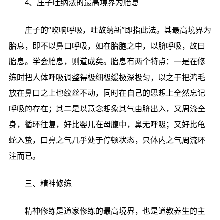
4、庄子吐纳法的最高境界为胎息
庄子的“吹响呼吸，吐故纳新”即指此法。其最高境界为
胎息，即不以鼻口呼吸，如在胎胞之中，以脐呼吸，故曰
胎息。学会胎息，则道成矣。胎息有两个特点：一是在修
练时把人体呼吸调整得极细极缓极深极匀，以之于把鸿毛
放在鼻口之上也纹丝不动，同时在自己的思想上全然忘记
呼吸的存在；其二是以意念想象其气由脐出入，又周流全
身，循环往复，好比婴儿在母腹中，鼻无呼吸；又好比龟
蛇入蛰，口鼻之气几乎处于停顿状态，只体内之气周流环
注而已。
三、精神修练
精神修练是道家修练的最高境界，也是道教养生的主