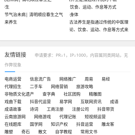
节气治未病| 清明顺应春生之气
来养生
古法养生是指通过传统的中医理
论、饮食、运动、作息等方式来
调养身体
友情链接
申请要求：PR≥1，IP≥1000，内容属同类网站，无
作弊现象
电商运营
信息流广告
网络推广
周易
易经
代理招生
二手车
网络营销
旅游攻略
非物质文化遗产
查字典
社区团购
精雕图
戏曲下载
抖音代运营
易学网
互联网资讯
成语
成语故事
诗词
工商注册
注册公司
抖音带货
云南旅游网
网络游戏
代理记账
短视频运营
在线题库
国学网
知识产权
抖音运营
雕龙客
雕塑
奇石
散文
自学教程
常用文书