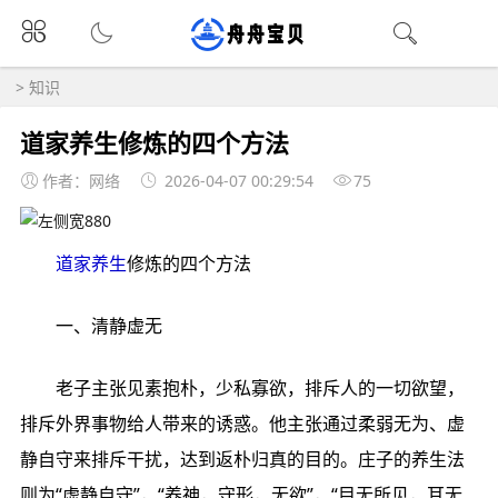
>
知识
道家养生修炼的四个方法
作者：网络
2026-04-07 00:29:54
75
道家养生
修炼的四个方法
一、清静虚无
老子主张见素抱朴，少私寡欲，排斥人的一切欲望，
排斥外界事物给人带来的诱惑。他主张通过柔弱无为、虚
静自守来排斥干扰，达到返朴归真的目的。庄子的养生法
则为“虚静自守”，“养神，守形，无欲”，“目无所见，耳无