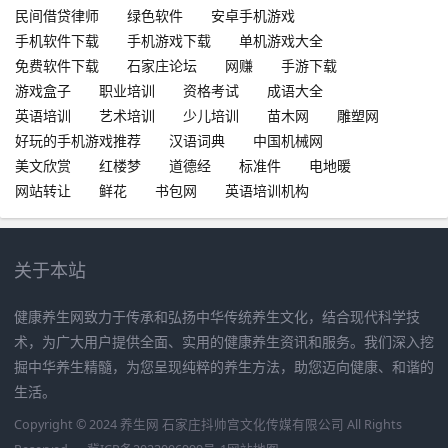
民间借贷律师
绿色软件
安卓手机游戏
手机软件下载
手机游戏下载
单机游戏大全
免费软件下载
石家庄论坛
网赚
手游下载
游戏盒子
职业培训
资格考试
成语大全
英语培训
艺术培训
少儿培训
苗木网
雕塑网
好玩的手机游戏推荐
汉语词典
中国机械网
美文欣赏
红楼梦
道德经
标准件
电地暖
网站转让
鲜花
书包网
英语培训机构
关于本站
健康养生网致力于传承和弘扬中华传统养生文化，结合现代科学技
术，为广大用户提供全面、实用的健康养生资讯和服务。我们深入挖
掘中华养生精髓，为您呈现纯粹的养生方法，助您迈向健康、和谐的
生活。
Copyright © 2024 养生网 石家庄抖帅宫文化传媒有限公司 All Rights