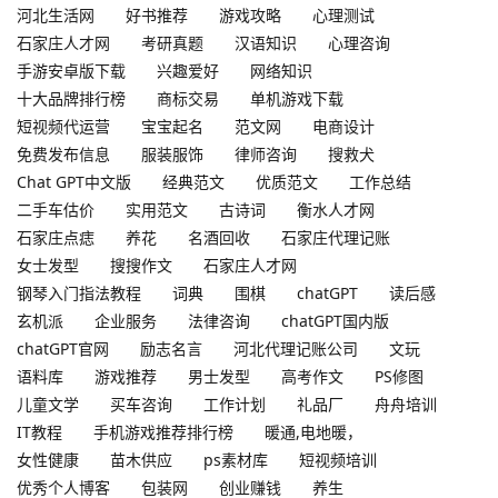
河北生活网
好书推荐
游戏攻略
心理测试
石家庄人才网
考研真题
汉语知识
心理咨询
手游安卓版下载
兴趣爱好
网络知识
十大品牌排行榜
商标交易
单机游戏下载
短视频代运营
宝宝起名
范文网
电商设计
免费发布信息
服装服饰
律师咨询
搜救犬
Chat GPT中文版
经典范文
优质范文
工作总结
二手车估价
实用范文
古诗词
衡水人才网
石家庄点痣
养花
名酒回收
石家庄代理记账
女士发型
搜搜作文
石家庄人才网
钢琴入门指法教程
词典
围棋
chatGPT
读后感
玄机派
企业服务
法律咨询
chatGPT国内版
chatGPT官网
励志名言
河北代理记账公司
文玩
语料库
游戏推荐
男士发型
高考作文
PS修图
儿童文学
买车咨询
工作计划
礼品厂
舟舟培训
IT教程
手机游戏推荐排行榜
暖通,电地暖，
女性健康
苗木供应
ps素材库
短视频培训
优秀个人博客
包装网
创业赚钱
养生