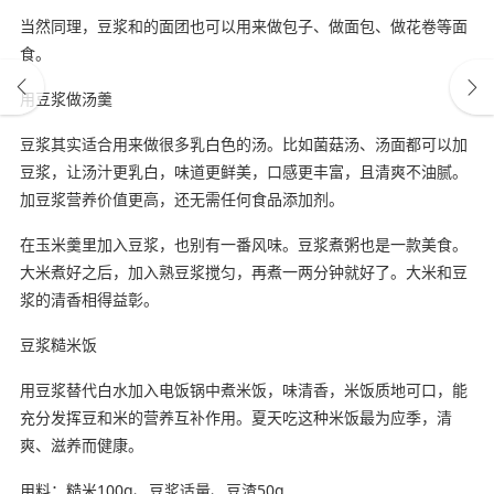
当然同理，豆浆和的面团也可以用来做包子、做面包、做花卷等面
食。
用豆浆做汤羹
豆浆其实适合用来做很多乳白色的汤。比如菌菇汤、汤面都可以加
豆浆，让汤汁更乳白，味道更鲜美，口感更丰富，且清爽不油腻。
加豆浆营养价值更高，还无需任何食品添加剂。
在玉米羹里加入豆浆，也别有一番风味。豆浆煮粥也是一款美食。
大米煮好之后，加入熟豆浆搅匀，再煮一两分钟就好了。大米和豆
浆的清香相得益彰。
豆浆糙米饭
用豆浆替代白水加入电饭锅中煮米饭，味清香，米饭质地可口，能
充分发挥豆和米的营养互补作用。夏天吃这种米饭最为应季，清
爽、滋养而健康。
用料：糙米100g、豆浆适量、豆渣50g