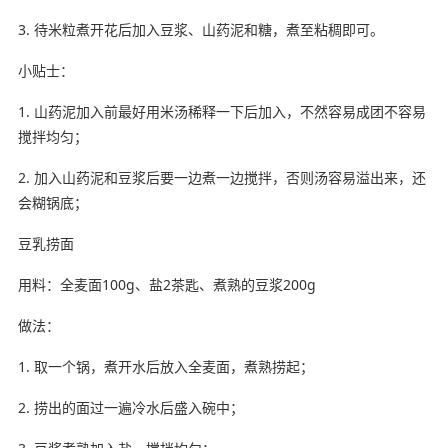
3. 待米粒煮开花后加入豆浆、山药泥和糖，煮至粘稠即可。
小贴士：
1. 山药泥加入前最好用米汤稀释一下后加入，不然容易成团不容易
搅拌均匀；
2. 加入山药泥和豆浆后要一边煮一边搅拌，否则汤容易溢出来，还
会糊锅底；
豆乳捞面
用料：全麦面100g、盐2茶匙、煮熟的豆浆200g
做法：
1. 取一个锅，煮开水后放入全麦面，煮熟捞起；
2. 捞出的面过一遍冷水后盛入碗中；