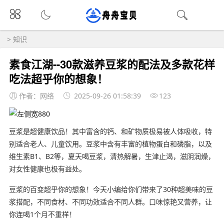
>
知识
素食江湖--30款滋养豆浆的配法及多款花样
吃法超乎你的想象！
作者：网络
2025-09-26 01:58:39
123
豆浆是超健康饮品！其中富含的钙、和矿物质极易被人体吸收，特
别适合老人、儿童饮用。豆浆中含有丰富的植物蛋白和磷脂，以及
维生素B1、B2等，夏天喝豆浆，清热解暑，生津止渴，滋阴润燥，
对女性健康也极有益处。
豆浆的百变超乎你的想象！今天小编给你们带来了30种超美味的豆
浆搭配，不同食材、不同功效适合不同人群。口味惊艳又营养，让
你连喝1个月不重样！