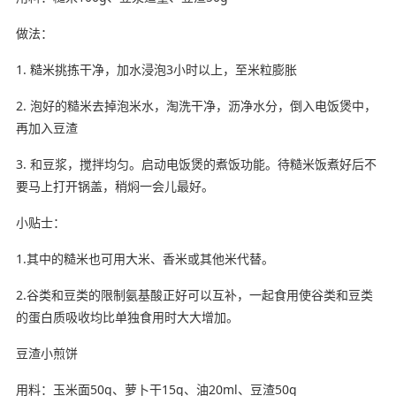
做法：
1. 糙米挑拣干净，加水浸泡3小时以上，至米粒膨胀
2. 泡好的糙米去掉泡米水，淘洗干净，沥净水分，倒入电饭煲中，
再加入豆渣
3. 和豆浆，搅拌均匀。启动电饭煲的煮饭功能。待糙米饭煮好后不
要马上打开锅盖，稍焖一会儿最好。
小贴士：
1.其中的糙米也可用大米、香米或其他米代替。
2.谷类和豆类的限制氨基酸正好可以互补，一起食用使谷类和豆类
的蛋白质吸收均比单独食用时大大增加。
豆渣小煎饼
用料：玉米面50g、萝卜干15g、油20ml、豆渣50g