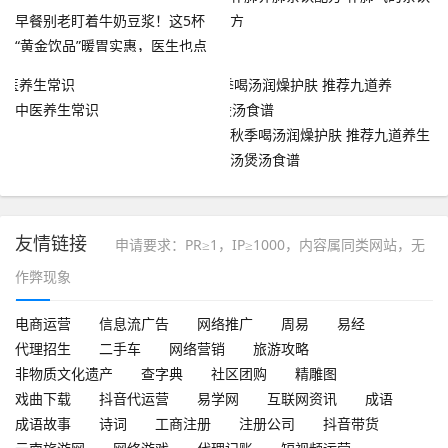
早餐别老盯着牛奶豆浆！这5杯
方
“黄金饮品”暖胃实惠，医生也点
赞
中医养生常识
秋季喝汤润燥护肤 推荐九道养生
汤煲汤食谱
友情链接
申请要求：PR≥1，IP≥1000，内容属同类网站，无
作弊现象
电商运营
信息流广告
网络推广
周易
易经
代理招生
二手车
网络营销
旅游攻略
非物质文化遗产
查字典
社区团购
精雕图
戏曲下载
抖音代运营
易学网
互联网资讯
成语
成语故事
诗词
工商注册
注册公司
抖音带货