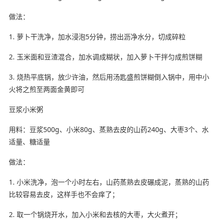
做法：
1. 萝卜干洗净，加水浸泡5分钟，捞出沥净水分，切成碎粒
2. 玉米面和豆渣混合，加水调成糊状，加入萝卜干拌匀成煎饼糊
3. 烧热平底锅，放少许油，然后用汤匙盛煎饼糊倒入锅中，用中小
火将之煎至两面金黄即可
豆浆小米粥
用料：豆浆500g、小米80g、蒸熟去皮的山药240g、大枣3个、水
适量、糖适量
做法：
1. 小米洗净，泡一个小时左右，山药蒸熟去皮碾成泥，蒸熟的山药
比较容易去皮，这样手也不会痒了；
2. 取一个锅烧开水，加入小米和去核的大枣，大火煮开；