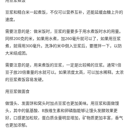
用豆浆煮饭
豆浆和精白米一起煮饭，不仅可以营养互补，还能延缓血糖上升的
速度。
需要注意的是：做米饭时，豆浆的量要多于用水煮饭时水的用量。
同样200克的米，如果用水煮，加260毫升就可以了，如果用豆浆
煮，就得用300毫升。洗净的米中倒入豆浆后，要搅拌一下，以防
大米结成团。
需要注意的是，用来煮饭的豆浆，一定是比较稀的豆浆。通常1倍
豆子放20倍重量的水就可以。如果浓度太高，可以加水稀释。太浓
的豆浆煮饭容易发硬。
用豆浆做面食
做馒头、发面饼和窝头时加点豆浆也更加美味。用豆浆和面做馒
头，其中的氨基酸、B族维生素和卵磷脂能够让馒头发酵效果更
好，口感更加松软，蛋白质含量明显增加，矿物质更加丰富，香气
也更加浓郁。