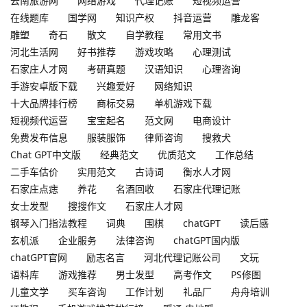
云南旅游网
网络游戏
代理记账
短视频运营
在线题库
国学网
知识产权
抖音运营
雕龙客
雕塑
奇石
散文
自学教程
常用文书
河北生活网
好书推荐
游戏攻略
心理测试
石家庄人才网
考研真题
汉语知识
心理咨询
手游安卓版下载
兴趣爱好
网络知识
十大品牌排行榜
商标交易
单机游戏下载
短视频代运营
宝宝起名
范文网
电商设计
免费发布信息
服装服饰
律师咨询
搜救犬
Chat GPT中文版
经典范文
优质范文
工作总结
二手车估价
实用范文
古诗词
衡水人才网
石家庄点痣
养花
名酒回收
石家庄代理记账
女士发型
搜搜作文
石家庄人才网
钢琴入门指法教程
词典
围棋
chatGPT
读后感
玄机派
企业服务
法律咨询
chatGPT国内版
chatGPT官网
励志名言
河北代理记账公司
文玩
语料库
游戏推荐
男士发型
高考作文
PS修图
儿童文学
买车咨询
工作计划
礼品厂
舟舟培训