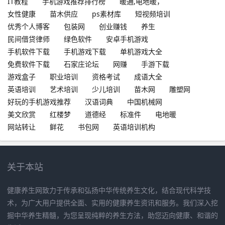
IT教程
手机游戏推荐排行榜
暖通,电地暖，
女性健康
苗木供应
ps素材库
短视频培训
优秀个人博客
包装网
创业赚钱
养生
民间借贷律师
绿色软件
安卓手机游戏
手机软件下载
手机游戏下载
单机游戏大全
免费软件下载
石家庄论坛
网赚
手游下载
游戏盒子
职业培训
资格考试
成语大全
英语培训
艺术培训
少儿培训
苗木网
雕塑网
好玩的手机游戏推荐
汉语词典
中国机械网
美文欣赏
红楼梦
道德经
标准件
电地暖
网站转让
鲜花
书包网
英语培训机构
关于本站
健康养生网致力于传承和弘扬中华传统养生文化，结合现代科学技
术，为广大用户提供全面、实用的健康养生资讯和服务。我们深入挖
掘中华养生精髓，为您呈现纯粹的养生方法，助您迈向健康、和谐的