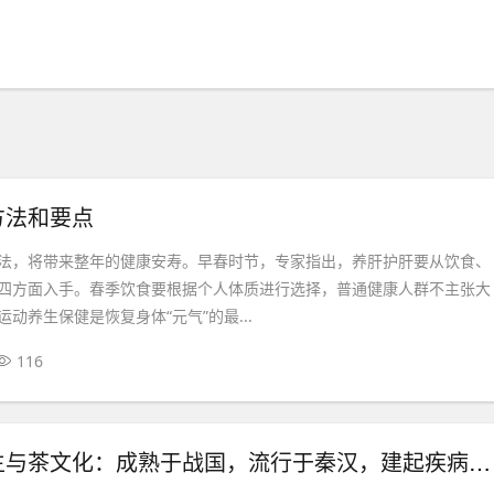
方法和要点
法，将带来整年的健康安寿。早春时节，专家指出，养肝护肝要从饮食、
四方面入手。春季饮食要根据个人体质进行选择，普通健康人群不主张大
动养生保健是恢复身体“元气”的最...
116
浅谈古代养生与茶文化：成熟于战国，流行于秦汉，建起疾病防御线