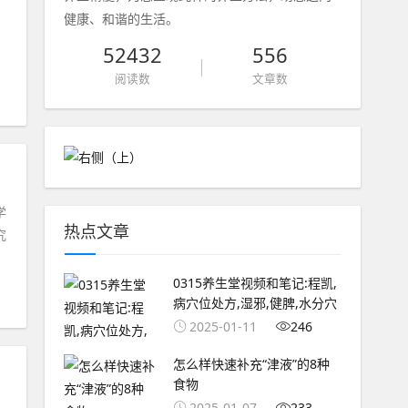
健康、和谐的生活。
52432
556
阅读数
文章数
学
热点文章
究
0315养生堂视频和笔记:程凯,
病穴位处方,湿邪,健脾,水分穴
2025-01-11
246
怎么样快速补充“津液”的8种
食物
2025-01-07
233