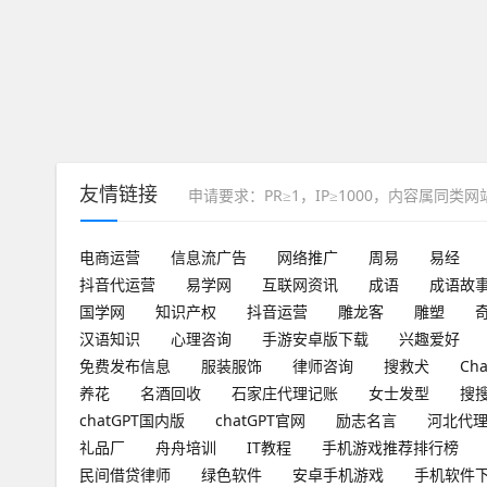
友情链接
申请要求：PR≥1，IP≥1000，内容属同类
电商运营
信息流广告
网络推广
周易
易经
抖音代运营
易学网
互联网资讯
成语
成语故
国学网
知识产权
抖音运营
雕龙客
雕塑
汉语知识
心理咨询
手游安卓版下载
兴趣爱好
免费发布信息
服装服饰
律师咨询
搜救犬
Ch
养花
名酒回收
石家庄代理记账
女士发型
搜
chatGPT国内版
chatGPT官网
励志名言
河北代
礼品厂
舟舟培训
IT教程
手机游戏推荐排行榜
民间借贷律师
绿色软件
安卓手机游戏
手机软件