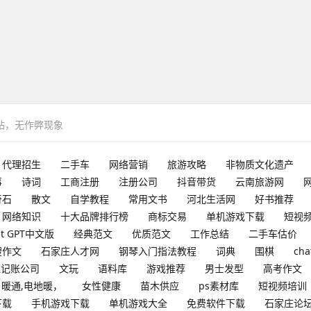
网站，无作弊现象
代理招生
二手车
网络营销
旅游攻略
非物质文化遗产
事
诗词
工商注册
注册公司
抖音带货
云南旅游网
奇石
散文
自学教程
常用文书
河北生活网
好书推荐
网络知识
十大品牌排行榜
商标交易
单机游戏下载
短视
at GPT中文版
经典范文
优质范文
工作总结
二手车估价
搜作文
石家庄人才网
钢琴入门指法教程
词典
围棋
cha
理记账公司
文玩
语料库
游戏推荐
男士发型
高考作文
暖通,电地暖，
女性健康
苗木供应
ps素材库
短视频培训
下载
手机游戏下载
单机游戏大全
免费软件下载
石家庄论