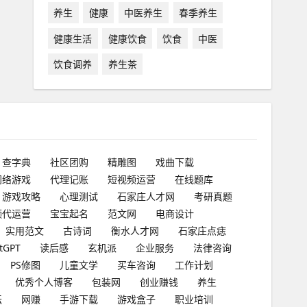
养生
健康
中医养生
春季养生
健康生活
健康饮食
饮食
中医
饮食调养
养生茶
查字典
社区团购
精雕图
戏曲下载
网络游戏
代理记账
短视频运营
在线题库
游戏攻略
心理测试
石家庄人才网
考研真题
频代运营
宝宝起名
范文网
电商设计
实用范文
古诗词
衡水人才网
石家庄点痣
tGPT
读后感
玄机派
企业服务
法律咨询
PS修图
儿童文学
买车咨询
工作计划
优秀个人博客
包装网
创业赚钱
养生
坛
网赚
手游下载
游戏盒子
职业培训