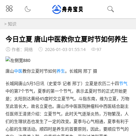
>
知识
今日立夏 唐山中医教你立夏时节如何养生
作者：网络
2026-01-03 01:55:14
97
唐山
中医
教你立夏时节如何
养生
。长城网 邢丁 摄
长城网唐山5月5日讯（史爱华 记者 邢丁）立夏是农历二十四
节气
中的第7个节气，夏季的第一个节气，表示孟夏时节的正式开始更
是；太阳到达黄经45度时交立夏节气。斗指东南，维为立夏，万物
至此皆长大，故名立夏也。唐山市中医医院肿瘤科中西医结合副主
任医师王清贤介绍：立夏节气，此时天气逐渐炎热，万物繁茂，人
们的生理状态也发生了一定的改变。夏季与心气相通，夏季有利于
心脏的生理活动。顺四时是养生的首要原则，因此，要顺应节气的