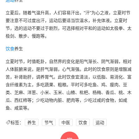
立夏后，随着气温升高，人们容易汗出，“汗”为心之液，立夏时节
要注意不可过度出汗，运动后要适当饮温水，补充体液。立夏时
节，选的运动不要过于剧烈，可选择相对平和的运动如太极拳、太
极剑、散步、慢跑等。
饮食
养生
立夏时节，时值乾卦，自然界的变化是阳气渐长、阴气渐弱，相对
人体脏腑来说，是肝气渐弱，心气渐强。此时的饮食原则是增酸减
苦，补肾助肝，调养胃气。此时饮食宜清淡，以低脂、易消化、富
含纤维素为主，多吃蔬果、粗粮。平时可多吃鱼、鸡、瘦肉、豆
类、芝麻、洋葱、小米、玉米、山楂、枇杷、杨梅、香瓜、桃、木
瓜、西红柿等；少吃动物内脏、肥肉等，少吃过咸的食物，如咸
鱼、咸菜等。
标签：
养生
节气
中医
饮食
运动