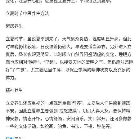
变化，注意养心脏。应重视立夏养生，平和过渡到夏季。
立夏时节中医养生方法
起居养生
立夏时节，虽说夏季到来了，天气逐渐炎热，温度明显升高，但此
时早晚仍比较凉，日夜温差仍较大，早晚要适当添衣。另外进入立
夏后，昼长夜短更明显，此时顺应自然界阳盛阴虚的变化，睡眠方
面也应相对“晚睡”、“早起”，以接受天地的清明之气，但仍应注意睡
好“子午觉”，尤其要适当午睡，以保证饱满的精神状态以及充足的
体力。
精神养生
立夏养生还应重视的一点就是重视“静养”。立夏后人们易感到烦躁
不安，因此立夏养生要做到“戒怒戒躁”，切忌大喜大怒，要保持精
神安静，情志开怀，心情舒畅，安闲自乐，笑口常开。还可多做静
一些的文体活动，如绘画、钓鱼、书法、下棋、种花等。
运动
养生