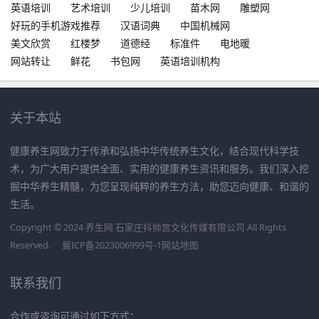
英语培训
艺术培训
少儿培训
苗木网
雕塑网
好玩的手机游戏推荐
汉语词典
中国机械网
美文欣赏
红楼梦
道德经
标准件
电地暖
网站转让
鲜花
书包网
英语培训机构
关于本站
健康养生网致力于传承和弘扬中华传统养生文化，结合现代科学技
术，为广大用户提供全面、实用的健康养生资讯和服务。我们深入挖
掘中华养生精髓，为您呈现纯粹的养生方法，助您迈向健康、和谐的
生活。
Copyright © 2024 养生网 石家庄抖帅宫文化传媒有限公司 All Rights
Reserved.
冀ICP备2023006999号-1
网站地图
联系我们
合作或咨询可通过如下方式：