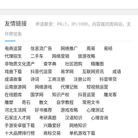
却超有效！
友情链接
申请要求：PR≥1，IP≥1000，内容属同类网站，无
作弊现象
电商运营
信息流广告
网络推广
周易
易经
代理招生
二手车
网络营销
旅游攻略
非物质文化遗产
查字典
社区团购
精雕图
戏曲下载
抖音代运营
易学网
互联网资讯
成语
成语故事
诗词
工商注册
注册公司
抖音带货
云南旅游网
网络游戏
代理记账
短视频运营
在线题库
国学网
知识产权
抖音运营
雕龙客
雕塑
奇石
散文
自学教程
常用文书
河北生活网
好书推荐
游戏攻略
心理测试
石家庄人才网
考研真题
汉语知识
心理咨询
手游安卓版下载
兴趣爱好
网络知识
十大品牌排行榜
商标交易
单机游戏下载