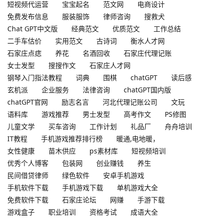
短视频代运营
宝宝起名
范文网
电商设计
免费发布信息
服装服饰
律师咨询
搜救犬
Chat GPT中文版
经典范文
优质范文
工作总结
二手车估价
实用范文
古诗词
衡水人才网
石家庄点痣
养花
名酒回收
石家庄代理记账
女士发型
搜搜作文
石家庄人才网
钢琴入门指法教程
词典
围棋
chatGPT
读后感
玄机派
企业服务
法律咨询
chatGPT国内版
chatGPT官网
励志名言
河北代理记账公司
文玩
语料库
游戏推荐
男士发型
高考作文
PS修图
儿童文学
买车咨询
工作计划
礼品厂
舟舟培训
IT教程
手机游戏推荐排行榜
暖通,电地暖，
女性健康
苗木供应
ps素材库
短视频培训
优秀个人博客
包装网
创业赚钱
养生
民间借贷律师
绿色软件
安卓手机游戏
手机软件下载
手机游戏下载
单机游戏大全
免费软件下载
石家庄论坛
网赚
手游下载
游戏盒子
职业培训
资格考试
成语大全