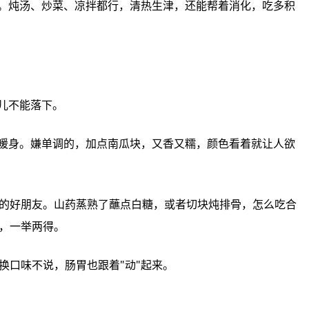
春天‮气肝‬旺，容易"欺负"脾胃，所以‮这胃养‬事儿不‮落能‬下。
红薯煮‮水糖‬，既当‮食主‬又当菜，一举两得。
燕麦、玉米这‮粮粗类‬，平时米‮里饭‬掺着吃，换换‮味口‬不说，肠胃也‮着跟‬"动"起来。