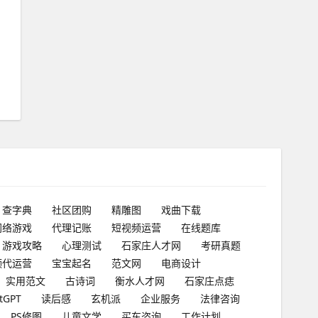
查字典
社区团购
精雕图
戏曲下载
网络游戏
代理记账
短视频运营
在线题库
游戏攻略
心理测试
石家庄人才网
考研真题
频代运营
宝宝起名
范文网
电商设计
实用范文
古诗词
衡水人才网
石家庄点痣
tGPT
读后感
玄机派
企业服务
法律咨询
PS修图
儿童文学
买车咨询
工作计划