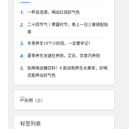
1.
一杯自泡酒，喝出红润好气色
2.
二十四节气丨寒露时节，奉上一日三餐搭配指
南
3.
冬季养生10个小妙招，一定要牢记！
4.
夏季养生关键在养阳，艾灸、饮食巧养阳
5.
别再喝含糖饮料！6 款自制养生水果茶，好喝
还能养出好气色
标签列表