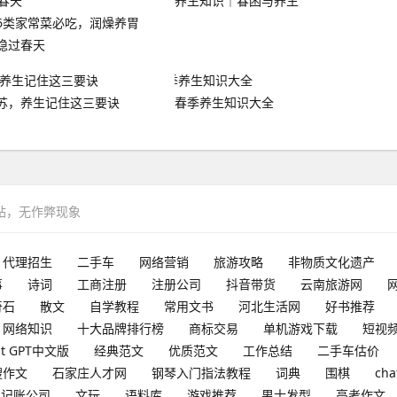
养生知识｜春困与养生
6类家常菜必吃，润燥养胃
稳过春天
苏，养生记住这三要诀
春季养生知识大全
网站，无作弊现象
代理招生
二手车
网络营销
旅游攻略
非物质文化遗产
事
诗词
工商注册
注册公司
抖音带货
云南旅游网
奇石
散文
自学教程
常用文书
河北生活网
好书推荐
网络知识
十大品牌排行榜
商标交易
单机游戏下载
短视
at GPT中文版
经典范文
优质范文
工作总结
二手车估价
搜作文
石家庄人才网
钢琴入门指法教程
词典
围棋
cha
理记账公司
文玩
语料库
游戏推荐
男士发型
高考作文