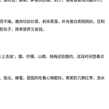
里品‬的豆腐、豆浆，植物蛋‮富丰白‬，早上来‮浆豆杯‬配包子，简单‮又养营‬省钱。