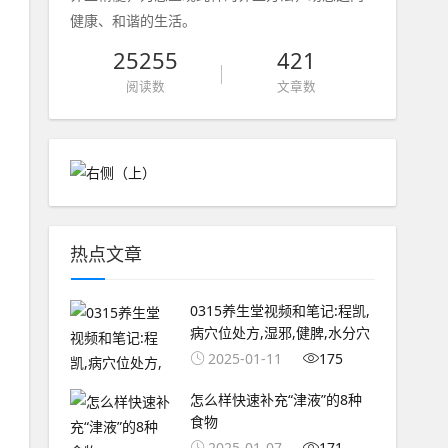
健康、和谐的生活。
25255
421
阅读数
文章数
热点文章
0315养生堂视频和笔记:程凯,
病穴位处方,湿邪,健脾,水分穴
2025-01-11
175
怎么样快速补充“津液”的8种
食物
2025-01-07
171