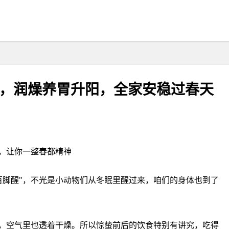
吃，润燥养胃升阳，全家安稳过春天
到，春天正式"醒"了！这份‮养常家‬生食谱，让你一‮春整‬都精神