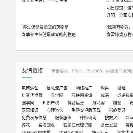
春天养生好，一年少生病
明日惊蛰！这
升阳，全家安
春季养生保健最适宜的药物是
春雷惊蛰万物
友情链接
申请要求：PR≥1，IP≥1000，内容属同类
电商运营
信息流广告
网络推广
周易
易经
抖音代运营
易学网
互联网资讯
成语
成语故
国学网
知识产权
抖音运营
雕龙客
雕塑
汉语知识
心理咨询
手游安卓版下载
兴趣爱好
免费发布信息
服装服饰
律师咨询
搜救犬
Ch
养花
名酒回收
石家庄代理记账
女士发型
搜
chatGPT国内版
chatGPT官网
励志名言
河北代