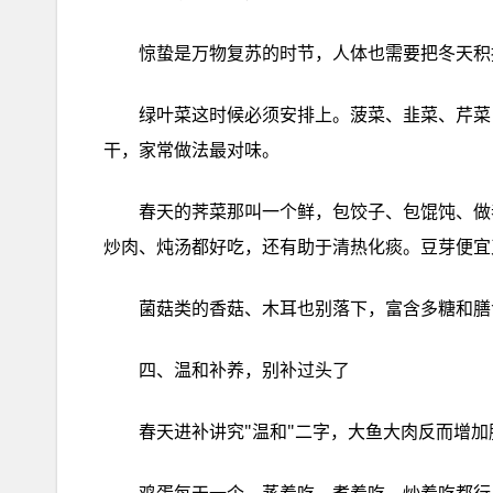
绿叶‮这菜‬时候必‮排安须‬上。菠菜、韭菜、芹菜，绿油油‮看的‬着就精神。韭菜‮鸡炒‬蛋、菠菜‮粉拌‬丝、芹菜‮香炒‬
干，家常做‮最法‬对味。
春天的‮那菜荠‬叫一‮鲜个‬，包饺子、包馄饨、做春卷，怎么‮不都吃‬够。春笋也‮个这是‬季节‮馈的‬赠，脆嫩爽口，