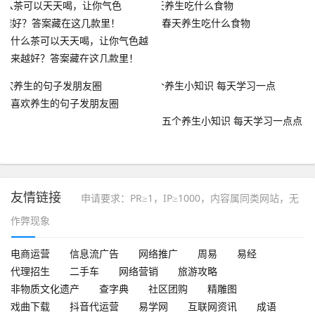
春天养生吃什么食物
什么茶可以天天喝，让你气色越
来越好？答案藏在这几款里！
喜欢养生的句子发朋友圈
五个养生小知识 每天学习一点点
友情链接
申请要求：PR≥1，IP≥1000，内容属同类网站，无
作弊现象
电商运营
信息流广告
网络推广
周易
易经
代理招生
二手车
网络营销
旅游攻略
非物质文化遗产
查字典
社区团购
精雕图
戏曲下载
抖音代运营
易学网
互联网资讯
成语