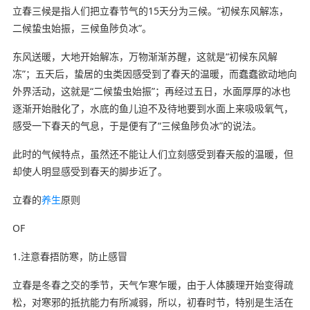
立春三候是指人们把立春节气的15天分为三候。“初候东风解冻，
二候蛰虫始振，三候鱼陟负冰”。
东风送暖，大地开始解冻，万物渐渐苏醒，这就是“初候东风解
冻”；五天后，蛰居的虫类因感受到了春天的温暖，而蠢蠢欲动地向
外界活动，这就是“二候蛰虫始振”；再经过五日，水面厚厚的冰也
逐渐开始融化了，水底的鱼儿迫不及待地要到水面上来吸吸氧气，
感受一下春天的气息，于是便有了“三候鱼陟负冰”的说法。
此时的气候特点，虽然还不能让人们立刻感受到春天般的温暖，但
却使人明显感受到春天的脚步近了。
立春的
养生
原则
OF
1.注意春捂防寒，防止感冒
立春是冬春之交的季节，天气乍寒乍暖，由于人体腠理开始变得疏
松，对寒邪的抵抗能力有所减弱，所以，初春时节，特别是生活在