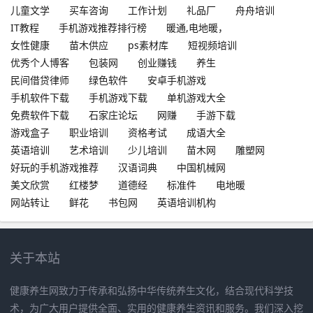
儿童文学
买车咨询
工作计划
礼品厂
舟舟培训
IT教程
手机游戏推荐排行榜
暖通,电地暖，
女性健康
苗木供应
ps素材库
短视频培训
优秀个人博客
包装网
创业赚钱
养生
民间借贷律师
绿色软件
安卓手机游戏
手机软件下载
手机游戏下载
单机游戏大全
免费软件下载
石家庄论坛
网赚
手游下载
游戏盒子
职业培训
资格考试
成语大全
英语培训
艺术培训
少儿培训
苗木网
雕塑网
好玩的手机游戏推荐
汉语词典
中国机械网
美文欣赏
红楼梦
道德经
标准件
电地暖
网站转让
鲜花
书包网
英语培训机构
关于本站
健康养生网致力于传承和弘扬中华传统养生文化，结合现代科学技
术，为广大用户提供全面、实用的健康养生资讯和服务。我们深入挖