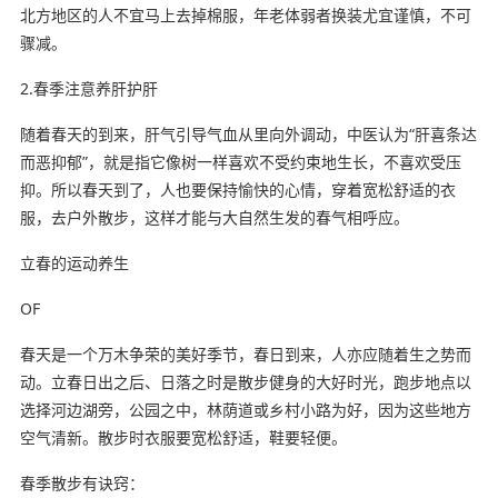
北方地区的人不宜马上去掉棉服，年老体弱者换装尤宜谨慎，不可
骤减。
2.春季注意养肝护肝
随着春天的到来，肝气引导气血从里向外调动，中医认为“肝喜条达
而恶抑郁”，就是指它像树一样喜欢不受约束地生长，不喜欢受压
抑。所以春天到了，人也要保持愉快的心情，穿着宽松舒适的衣
服，去户外散步，这样才能与大自然生发的春气相呼应。
立春的运动养生
OF
春天是一个万木争荣的美好季节，春日到来，人亦应随着生之势而
动。立春日出之后、日落之时是散步健身的大好时光，跑步地点以
选择河边湖旁，公园之中，林荫道或乡村小路为好，因为这些地方
空气清新。散步时衣服要宽松舒适，鞋要轻便。
春季散步有诀窍：