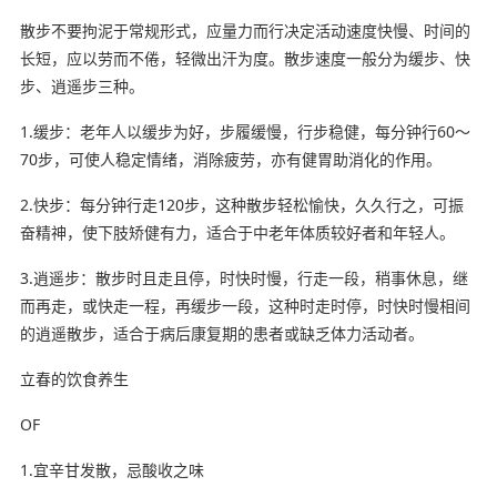
散步不要拘泥于常规形式，应量力而行决定活动速度快慢、时间的
长短，应以劳而不倦，轻微出汗为度。散步速度一般分为缓步、快
步、逍遥步三种。
1.缓步：老年人以缓步为好，步履缓慢，行步稳健，每分钟行60～
70步，可使人稳定情绪，消除疲劳，亦有健胃助消化的作用。
2.快步：每分钟行走120步，这种散步轻松愉快，久久行之，可振
奋精神，使下肢矫健有力，适合于中老年体质较好者和年轻人。
3.逍遥步：散步时且走且停，时快时慢，行走一段，稍事休息，继
而再走，或快走一程，再缓步一段，这种时走时停，时快时慢相间
的逍遥散步，适合于病后康复期的患者或缺乏体力活动者。
立春的饮食养生
OF
1.宜辛甘发散，忌酸收之味