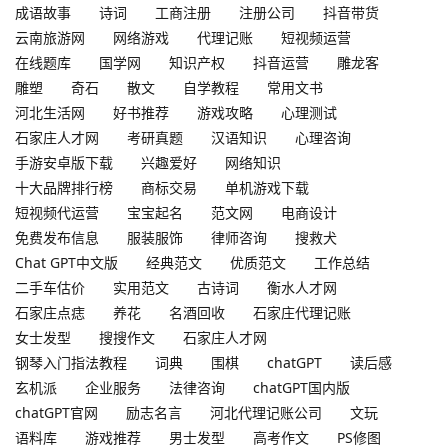
成语故事
诗词
工商注册
注册公司
抖音带货
云南旅游网
网络游戏
代理记账
短视频运营
在线题库
国学网
知识产权
抖音运营
雕龙客
雕塑
奇石
散文
自学教程
常用文书
河北生活网
好书推荐
游戏攻略
心理测试
石家庄人才网
考研真题
汉语知识
心理咨询
手游安卓版下载
兴趣爱好
网络知识
十大品牌排行榜
商标交易
单机游戏下载
短视频代运营
宝宝起名
范文网
电商设计
免费发布信息
服装服饰
律师咨询
搜救犬
Chat GPT中文版
经典范文
优质范文
工作总结
二手车估价
实用范文
古诗词
衡水人才网
石家庄点痣
养花
名酒回收
石家庄代理记账
女士发型
搜搜作文
石家庄人才网
钢琴入门指法教程
词典
围棋
chatGPT
读后感
玄机派
企业服务
法律咨询
chatGPT国内版
chatGPT官网
励志名言
河北代理记账公司
文玩
语料库
游戏推荐
男士发型
高考作文
PS修图