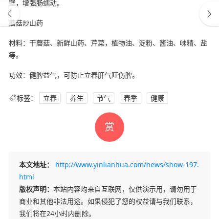
壁，增强肠蠕动。
蘑菇炒山药
材料：干蘑菇、新鲜山药、芹菜，植物油、淀粉、酱油、味精、盐
等。
功效：健脾益气，可防止立春肝气旺伤脾。
标签：
立春
养生
节气
春季
健康
赏
本文地址：
http://www.yinlianhua.com/news/show-197.
html
版权声明：
本站内容均来自互联网，仅供演示用，请勿用于
商业和其他非法用途。如果侵犯了您的权益请与我们联系，
我们将在24小时内删除。