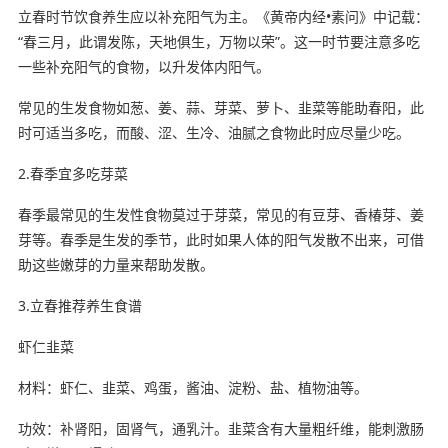
立春时节饮食养生应以补充阳气为主。《黄帝内经•素问》中记载：
“春三月，此谓发陈，天地俱生，万物以荣”。这一时节要注意多吃
一些补充阳气的食物，以升发体内阳气。
常见的生发食物如葱、姜、蒜、芽菜、萝卜、韭菜等能助春阳，此
时可适当多吃，而酸、涩、生冷、油腻之食物此时应尽量少吃。
2.春季宜多吃芽菜
春季最常见的生发性食物莫过于芽菜，常见的有豆芽、香椿芽、姜
芽等。春季是生发的季节，此时如果人体的阳气发散不出来，可借
助这些嫩芽的力量来帮助发散。
3.立春推荐养生食谱
虾仁韭菜
材料：虾仁、韭菜、鸡蛋，酱油、淀粉、盐、植物油等。
功效：补肾阳，固肾气，通乳汁。韭菜含有大量粗纤维，能刺激肠