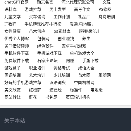
chatGPT官网
励志名言
河北代理记账公司
文玩
语料库
游戏推荐
男士发型
高考作文
PS修图
儿童文学
买车咨询
工作计划
礼品厂
舟舟培训
IT教程
手机游戏推荐排行榜
暖通,电地暖，
女性健康
苗木供应
ps素材库
短视频培训
优秀个人博客
包装网
创业赚钱
养生
民间借贷律师
绿色软件
安卓手机游戏
手机软件下载
手机游戏下载
单机游戏大全
免费软件下载
石家庄论坛
网赚
手游下载
游戏盒子
职业培训
资格考试
成语大全
英语培训
艺术培训
少儿培训
苗木网
雕塑网
好玩的手机游戏推荐
汉语词典
中国机械网
美文欣赏
红楼梦
道德经
标准件
电地暖
网站转让
鲜花
书包网
英语培训机构
关于本站