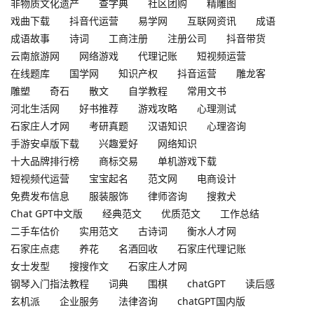
非物质文化遗产
查字典
社区团购
精雕图
戏曲下载
抖音代运营
易学网
互联网资讯
成语
成语故事
诗词
工商注册
注册公司
抖音带货
云南旅游网
网络游戏
代理记账
短视频运营
在线题库
国学网
知识产权
抖音运营
雕龙客
雕塑
奇石
散文
自学教程
常用文书
河北生活网
好书推荐
游戏攻略
心理测试
石家庄人才网
考研真题
汉语知识
心理咨询
手游安卓版下载
兴趣爱好
网络知识
十大品牌排行榜
商标交易
单机游戏下载
短视频代运营
宝宝起名
范文网
电商设计
免费发布信息
服装服饰
律师咨询
搜救犬
Chat GPT中文版
经典范文
优质范文
工作总结
二手车估价
实用范文
古诗词
衡水人才网
石家庄点痣
养花
名酒回收
石家庄代理记账
女士发型
搜搜作文
石家庄人才网
钢琴入门指法教程
词典
围棋
chatGPT
读后感
玄机派
企业服务
法律咨询
chatGPT国内版