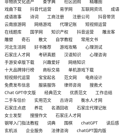
非物质文化遗产
查字典
社区团购
精雕图
戏曲下载
抖音代运营
易学网
互联网资讯
成语
成语故事
诗词
工商注册
注册公司
抖音带货
云南旅游网
网络游戏
代理记账
短视频运营
在线题库
国学网
知识产权
抖音运营
雕龙客
雕塑
奇石
散文
自学教程
常用文书
河北生活网
好书推荐
游戏攻略
心理测试
石家庄人才网
考研真题
汉语知识
心理咨询
手游安卓版下载
兴趣爱好
网络知识
十大品牌排行榜
商标交易
单机游戏下载
短视频代运营
宝宝起名
范文网
电商设计
免费发布信息
服装服饰
律师咨询
搜救犬
Chat GPT中文版
经典范文
优质范文
工作总结
二手车估价
实用范文
古诗词
衡水人才网
石家庄点痣
养花
名酒回收
石家庄代理记账
女士发型
搜搜作文
石家庄人才网
钢琴入门指法教程
词典
围棋
chatGPT
读后感
玄机派
企业服务
法律咨询
chatGPT国内版