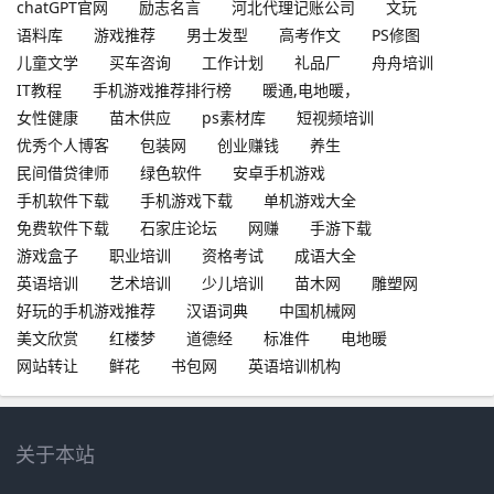
chatGPT官网
励志名言
河北代理记账公司
文玩
语料库
游戏推荐
男士发型
高考作文
PS修图
儿童文学
买车咨询
工作计划
礼品厂
舟舟培训
IT教程
手机游戏推荐排行榜
暖通,电地暖，
女性健康
苗木供应
ps素材库
短视频培训
优秀个人博客
包装网
创业赚钱
养生
民间借贷律师
绿色软件
安卓手机游戏
手机软件下载
手机游戏下载
单机游戏大全
免费软件下载
石家庄论坛
网赚
手游下载
游戏盒子
职业培训
资格考试
成语大全
英语培训
艺术培训
少儿培训
苗木网
雕塑网
好玩的手机游戏推荐
汉语词典
中国机械网
美文欣赏
红楼梦
道德经
标准件
电地暖
网站转让
鲜花
书包网
英语培训机构
关于本站